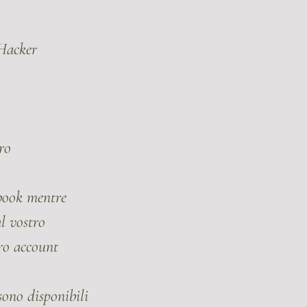
 Hacker
ro
cebook mentre
al vostro
tro account
sono disponibili